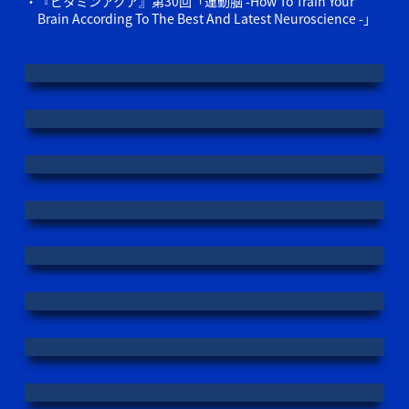
『ビタミンアクア』第30回「運動脳 -How To Train Your
Brain According To The Best And Latest Neuroscience -」